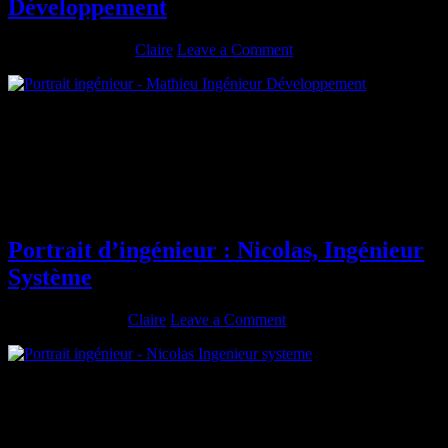
Développement
février 11, 2016
By
Claire
Leave a Comment
Diplômé de : Télécom Physique Strasbourg (anciennement ENSPS)
Promotion : 2005 Spécialité : ISPV (Ingénierie des sciences
physiques du vivant) Rôle actuel : Ingénieur Développement As-tu
passé un autre diplôme ? Si oui, lequel ? Quels en ont été les
bénéfices? Nope Décris ton parcours depuis la sortie de l’école Ssii
(société de service pendant […]
Portrait d’ingénieur : Nicolas, Ingénieur
Système
février 4, 2016
By
Claire
Leave a Comment
Diplômé de : Télécom Physique Strasbourg (anciennement ENSPS)
Promotion : 2004 Spécialité : Automatique Rôle actuel : Ingénieur
Système As-tu passé un autre diplôme ? Si oui, lequel ? Quels en
ont été les bénéfices? DEA : approfondissement du domaine de