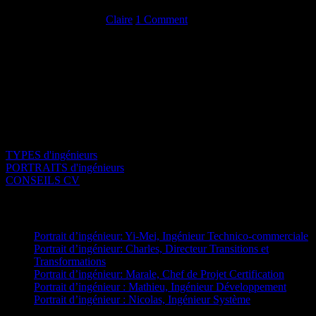
novembre 2, 2015
By
Claire
1 Comment
Diplômé de : Télécom Physique Strasbourg en 2008 Spécialité :
Ingénierie et Sciences Physiques du vivant Rôle actuel : Material
Validation Engineer As-tu passé un autre diplôme ? Si oui, lequel ?
Quels en ont été les bénéfices? Master IRMC (Imagerie &
Robotique médicale et chirurgicale), Unistra -> apport
essentiellement sur la curiosité intellectuelle au […]
TYPES d'ingénieurs
PORTRAITS d'ingénieurs
CONSEILS CV
Articles récents
Portrait d’ingénieur: Yi-Mei, Ingénieur Technico-commerciale
Portrait d’ingénieur: Charles, Directeur Transitions et
Transformations
Portrait d’ingénieur: Marale, Chef de Projet Certification
Portrait d’ingénieur : Mathieu, Ingénieur Développement
Portrait d’ingénieur : Nicolas, Ingénieur Système