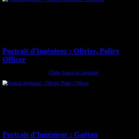
Diplômé de : Télécom Physique Strasbourg (anciennement ENSPS)
Promotion : 1990 Spécialité : Applications Biologiques et Médicales
Rôle actuel : Architecte Technique As-tu passé un autre diplôme ?
Si oui, lequel ? Quels en ont été les bénéfices? DEA Mécanique et
Acoustique ==> Culture générale pour mon travail d’ingénieur
Décris ton parcours depuis la sortie […]
Portrait d’ingénieur : Olivier, Policy
Officer
novembre 17, 2015
By
Claire
Leave a Comment
Diplômé de : Télécom Physique Strasbourg (anciennement ENSPS)
Promotion : 1989 Spécialité : Applications Biologiques et Médicales
Rôle actuel : Policy Officer As-tu passé un autre diplôme ? Si oui,
lequel ? Quels en ont été les bénéfices? DEA Mécanique &
Acoustique + Doctorat Génie Biologique et Médical Décris ton
parcours depuis la sortie de […]
Portrait d’Ingénieur : Gaëtan