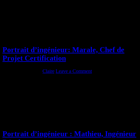
Diplômé de : Télécom Physique Strasbourg (anciennement ENSPS)
Promotion : 1991 Spécialité : TI TG Rôle actuel : Directeur
Transitions et Transformations As-tu passé un autre diplôme ? Si oui,
lequel ? Quels en ont été les bénéfices? DEA : Facilitateur du stage
de fin d’année au Laboratoire Central de Recherche de Thomson et
par conséquent du premier emploi […]
Portrait d’ingénieur: Marale, Chef de
Projet Certification
février 21, 2016
By
Claire
Leave a Comment
Diplômé de : Télécom Physique Strasbourg (anciennement ENSPS)
Promotion : 2006 Spécialité : Ingénieurie des Sciences Physiques du
Vivant (ISPV) Rôle actuel : Chef de Projet Certification Dispositifs
Médicaux As-tu passé un autre diplôme ? Si oui, lequel ? Quels en
ont été les bénéfices? Oui : mastère IBMH à l’UTC de Compiègne.
Cela m’a permis d’approfondir […]
Portrait d’ingénieur : Mathieu, Ingénieur