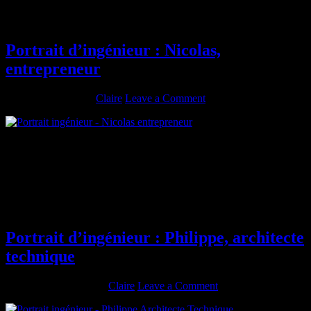
l’automatique et du traitement du signal. Pas d’apport dans ma
carrière professionnelle Décris ton […]
Portrait d’ingénieur : Nicolas,
entrepreneur
janvier 28, 2016
By
Claire
Leave a Comment
Diplômé de : Télécom Physique Strastourg (anciennement ENSPS)
– Promo 2006 Rôle actuel : Indépendant et entrepreneur As-tu
passé un autre diplôme ? Si oui, lequel ? Quels en ont été les
bénéfices? Diplôme de Recherche Technologique à Grenoble. Pas
de bénéfice en réalité mais pas de regret de l’avoir fait. Je l’ai fait car
[…]
Portrait d’ingénieur : Philippe, architecte
technique
décembre 28, 2015
By
Claire
Leave a Comment